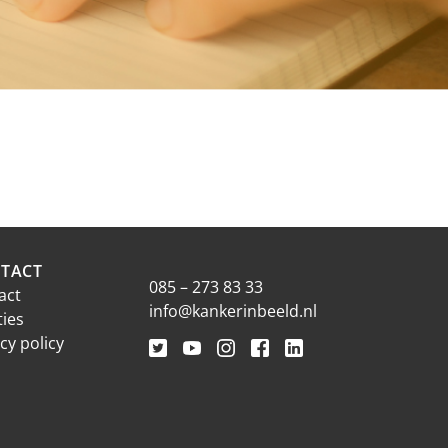
TACT
085 – 273 83 33
act
info@kankerinbeeld.nl
ties
cy policy