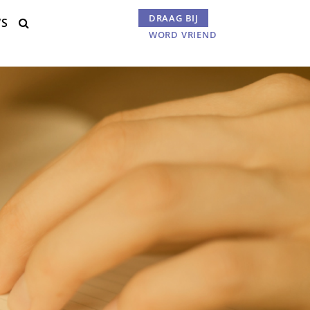
DRAAG BIJ
WS
Menu

WORD VRIEND