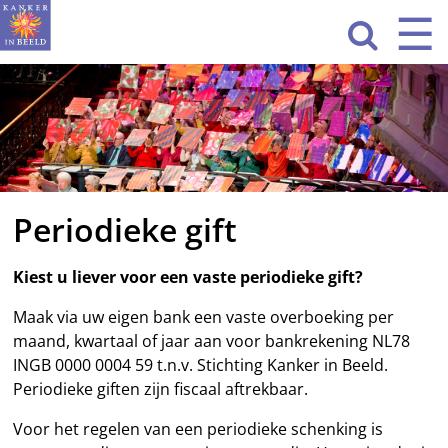
Sla
☰
Men
navigatie

over
HOME
WAT WE DOEN
ACTIVITEITEN
Periodieke gift
OVER ONS
CONTACT
Kiest u liever voor een vaste
periodieke
gift?
Maak via uw eigen bank een vaste overboeking per
NIEUWS
maand, kwartaal of jaar aan voor bankrekening NL78
INGB 0000 0004 59 t.n.v. Stichting Kanker in Beeld.
Periodieke
giften zijn fiscaal aftrekbaar.
Voor het regelen van een
periodieke
schenking
is