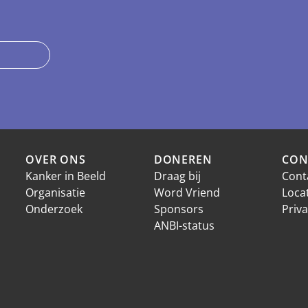
Gelieve dit veld leeg te laten.
OVER ONS
DONEREN
CON
Kanker in Beeld
Draag bij
Cont
Organisatie
Word Vriend
Loca
Onderzoek
Sponsors
Priva
ANBI-status