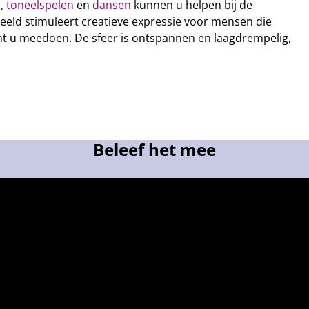
n
,
toneelspelen
en
dansen
kunnen u helpen bij de
Beeld stimuleert creatieve expressie voor mensen die
unt u meedoen. De sfeer is ontspannen en laagdrempelig,
Beleef het mee