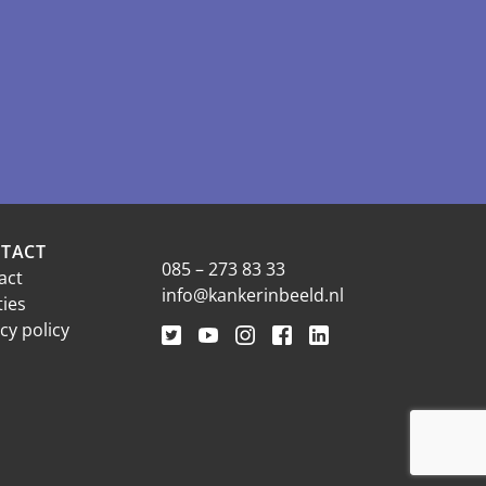
TACT
085 – 273 83 33
act
info@kankerinbeeld.nl
ties
cy policy