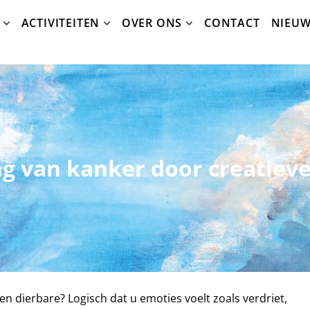
ACTIVITEITEN
OVER ONS
CONTACT
NIEU
g van kanker door creatieve
een dierbare? Logisch dat u emoties voelt zoals verdriet,