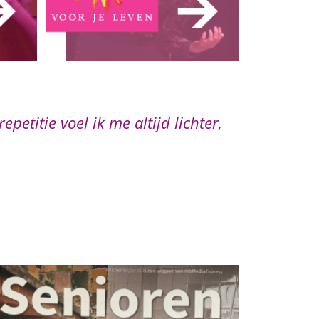
helemaal niet, mijn zorgen zijn weg.
imte geven.