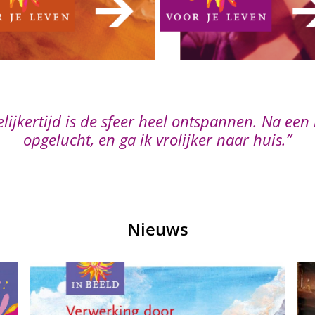
er in mijn leven. Als ik speel, ben ik er even 
n kan je een enorm gevoel van vrijheid en ru
Nieuws