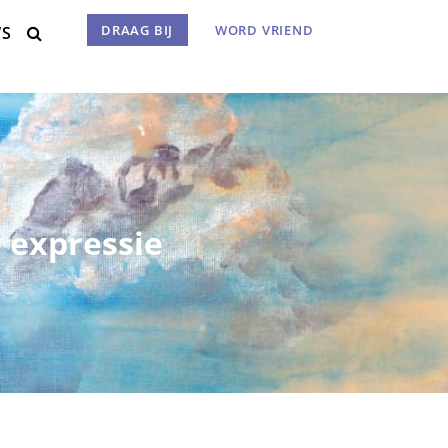
DRAAG BIJ
WORD VRIEND
WS
Menu

 expressie