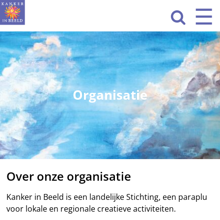
Sla
☰
Men
navigatie

over
HOME
WAT WE DOEN
ACTIVITEITEN
Organisatie
OVER ONS
CONTACT
NIEUWS
Over onze organisatie
Kanker in Beeld is een landelijke Stichting, een paraplu
voor lokale en regionale creatieve activiteiten.