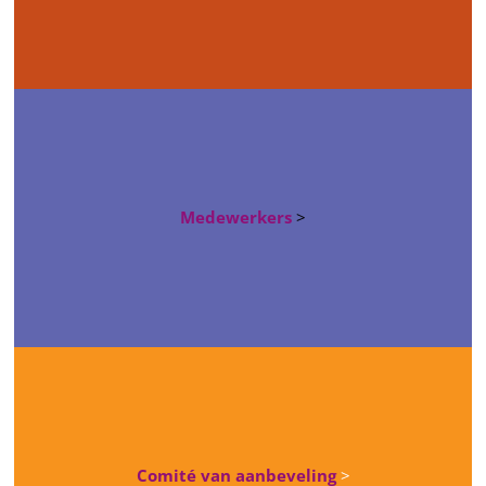
Medewerkers
>
Comité van aanbeveling
>