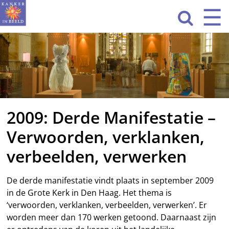
Sla
☰
Men
navigatie

over
HOME
WAT WE DOEN
ACTIVITEITEN
2009: Derde Manifestatie –
OVER ONS
Verwoorden, verklanken,
CONTACT
verbeelden, verwerken
NIEUWS
De derde manifestatie vindt plaats in september 2009
in de Grote Kerk in Den Haag. Het thema is
‘verwoorden, verklanken, verbeelden, verwerken’. Er
worden meer dan 170 werken getoond. Daarnaast zijn