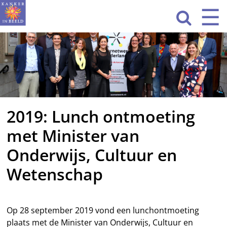
Sla
☰
Men
navigatie

over
HOME
WAT WE DOEN
ACTIVITEITEN
2019: Lunch ontmoeting
OVER ONS
met Minister van
CONTACT
Onderwijs, Cultuur en
NIEUWS
Wetenschap
Op 28 september 2019 vond een lunchontmoeting
plaats met de Minister van Onderwijs, Cultuur en