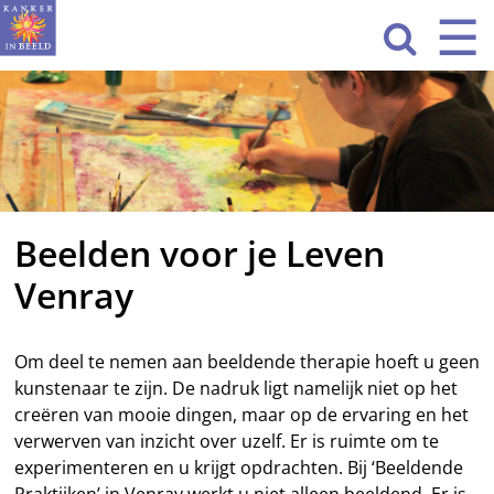
Sla
☰
Men
navigatie

over
HOME
WAT WE DOEN
ACTIVITEITEN
Beelden voor je Leven
OVER ONS
Venray
CONTACT
NIEUWS
Om deel te nemen aan beeldende therapie hoeft u geen
kunstenaar te zijn. De nadruk ligt namelijk niet op het
creëren van mooie dingen, maar op de ervaring en het
verwerven van inzicht over uzelf. Er is ruimte om te
experimenteren en u krijgt opdrachten. Bij ‘Beeldende
Praktijken’ in Venray werkt u niet alleen beeldend. Er is