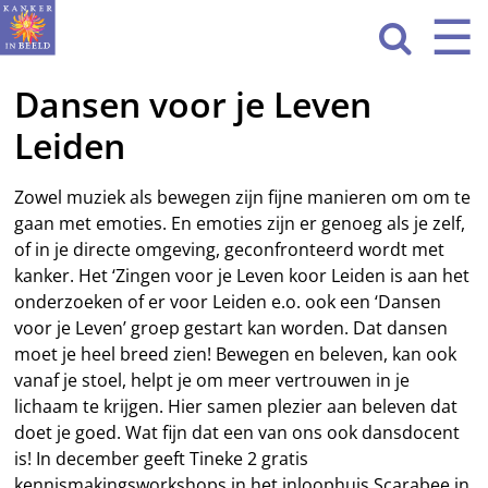
Sla
☰
Men
navigatie

over
Dansen voor je Leven
HOME
Leiden
WAT WE DOEN
ACTIVITEITEN
Zowel muziek als bewegen zijn fijne manieren om om te
gaan met emoties. En emoties zijn er genoeg als je zelf,
OVER ONS
of in je directe omgeving, geconfronteerd wordt met
kanker. Het ‘Zingen voor je Leven koor Leiden is aan het
CONTACT
onderzoeken of er voor Leiden e.o. ook een ‘Dansen
voor je Leven’ groep gestart kan worden. Dat dansen
NIEUWS
moet je heel breed zien! Bewegen en beleven, kan ook
vanaf je stoel, helpt je om meer vertrouwen in je
lichaam te krijgen. Hier samen plezier aan beleven dat
doet je goed. Wat fijn dat een van ons ook dansdocent
is! In december geeft Tineke 2 gratis
kennismakingsworkshops in het inloophuis Scarabee in