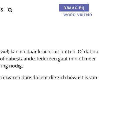
DRAAG BIJ
WS
Menu

WORD VRIEND
l) kan en daar kracht uit putten. Of dat nu
n of nabestaande. Iedereen gaat min of meer
ring nodig.
n ervaren dansdocent die zich bewust is van