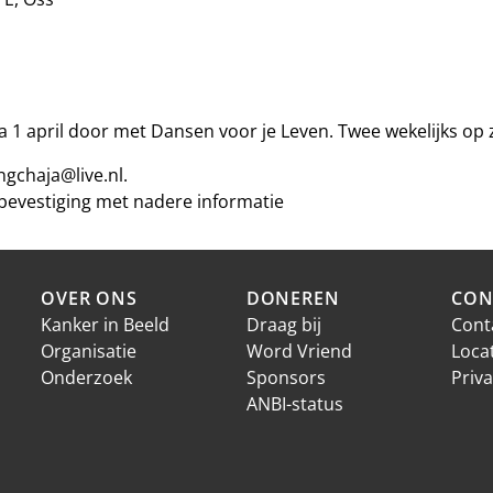
1 april door met Dansen voor je Leven. Twee wekelijks op 
ngchaja@live.nl.
bevestiging met nadere informatie
OVER ONS
DONEREN
CON
Kanker in Beeld
Draag bij
Cont
Organisatie
Word Vriend
Loca
Onderzoek
Sponsors
Priva
ANBI-status