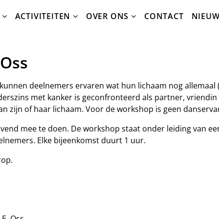
ACTIVITEITEN
OVER ONS
CONTACT
NIEU
 Oss
kunnen deelnemers ervaren wat hun lichaam nog allemaal (we
nderszins met kanker is geconfronteerd als partner, vriendi
n zijn of haar lichaam. Voor de workshop is geen danserva
ijvend mee te doen. De workshop staat onder leiding van ee
lnemers. Elke bijeenkomst duurt 1 uur.
rop.
 E, Oss