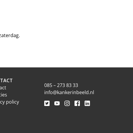
zaterdag.
TACT
085 – 273 83 33
act
info@kankerinbeeld.nl
ties
cy policy