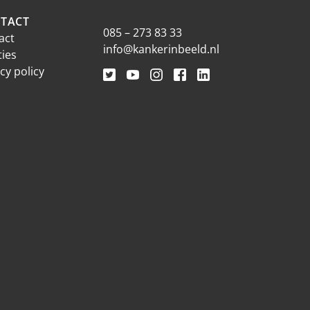
TACT
085 – 273 83 33
act
info@kankerinbeeld.nl
ties
cy policy