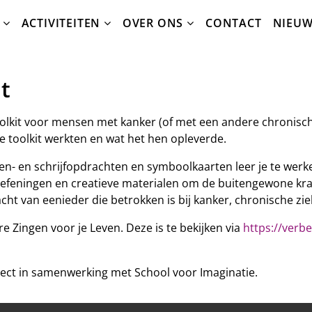
ACTIVITEITEN
OVER ONS
CONTACT
NIEU
t
oolkit voor mensen met kanker (of met een andere chronisch
e toolkit werkten en wat het hen opleverde.
n- en schrijfopdrachten en symboolkaarten leer je te werk
oefeningen en creatieve materialen om de buitengewone kra
t van eenieder die betrokken is bij kanker, chronische ziekt
 Zingen voor je Leven. Deze is te bekijken via
https://verb
oject in samenwerking met School voor Imaginatie.