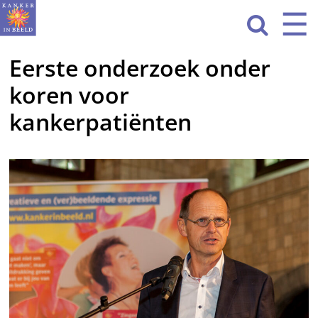
Sla
☰
Men
navigatie

over
Eerste onderzoek onder
HOME
koren voor
WAT WE DOEN
kankerpatiënten
ACTIVITEITEN
OVER ONS
CONTACT
NIEUWS