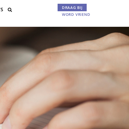
DRAAG BIJ
WS
Menu

WORD VRIEND