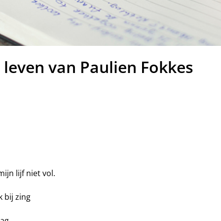
t leven van Paulien Fokkes
jn lijf niet vol.
 bij zing
mag