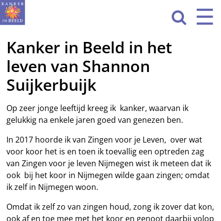
Sla
☰
Men
navigatie

over
Kanker in Beeld in het
HOME
leven van Shannon
WAT WE DOEN
Suijkerbuijk
ACTIVITEITEN
Op zeer jonge leeftijd kreeg ik kanker, waarvan ik
OVER ONS
gelukkig na enkele jaren goed van genezen ben.
CONTACT
In 2017 hoorde ik van Zingen voor je Leven, over wat
voor koor het is en toen ik toevallig een optreden zag
NIEUWS
van Zingen voor je leven Nijmegen wist ik meteen dat ik
ook bij het koor in Nijmegen wilde gaan zingen; omdat
ik zelf in Nijmegen woon.
Omdat ik zelf zo van zingen houd, zong ik zover dat kon,
ook af en toe mee met het koor en genoot daarbij volop