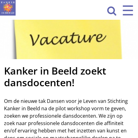
Sla
☰
Men
navigatie

over
HOME
WAT WE DOEN
ACTIVITEITEN
Kanker in Beeld zoekt
OVER ONS
dansdocenten!
CONTACT
NIEUWS
Om de nieuwe tak Dansen voor je Leven van Stichting
Kanker in Beeld na de pilot workshop vorm te geven,
zoeken we professionele dansdocenten. We zijn op
zoek naar professionele dansdocenten die affiniteit
en/of ervaring hebben met het inzetten van kunst en
dans om sociale en maatschappelijke doelen na te