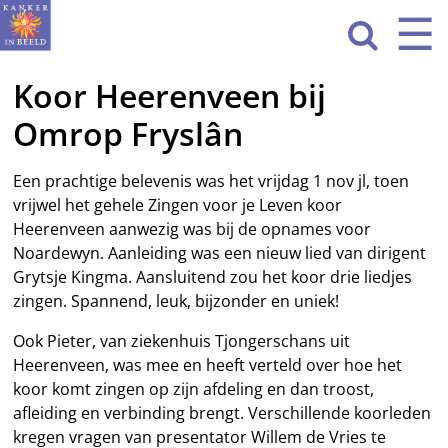
Sla
☰
Men
navigatie

over
Koor Heerenveen bij
HOME
Omrop Fryslân
WAT WE DOEN
ACTIVITEITEN
Een prachtige belevenis was het vrijdag 1 nov jl, toen
vrijwel het gehele Zingen voor je Leven koor
OVER ONS
Heerenveen aanwezig was bij de opnames voor
Noardewyn. Aanleiding was een nieuw lied van dirigent
CONTACT
Grytsje Kingma. Aansluitend zou het koor drie liedjes
zingen. Spannend, leuk, bijzonder en uniek!
NIEUWS
Ook Pieter, van ziekenhuis Tjongerschans uit
Heerenveen, was mee en heeft verteld over hoe het
koor komt zingen op zijn afdeling en dan troost,
afleiding en verbinding brengt. Verschillende koorleden
kregen vragen van presentator Willem de Vries te