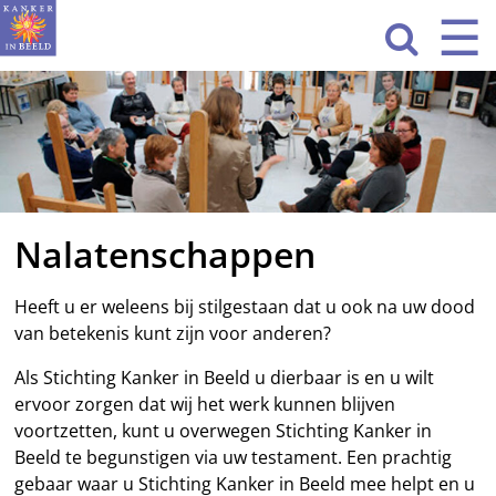
Sla
☰
Men
navigatie

over
HOME
WAT WE DOEN
ACTIVITEITEN
Nalatenschappen
OVER ONS
CONTACT
Heeft u er weleens bij stilgestaan dat u ook na uw dood
van betekenis kunt zijn voor anderen?
NIEUWS
Als Stichting Kanker in Beeld u dierbaar is en u wilt
ervoor zorgen dat wij het werk kunnen blijven
voortzetten, kunt u overwegen Stichting Kanker in
Beeld te begunstigen via uw testament. Een prachtig
gebaar waar u Stichting Kanker in Beeld mee helpt en u