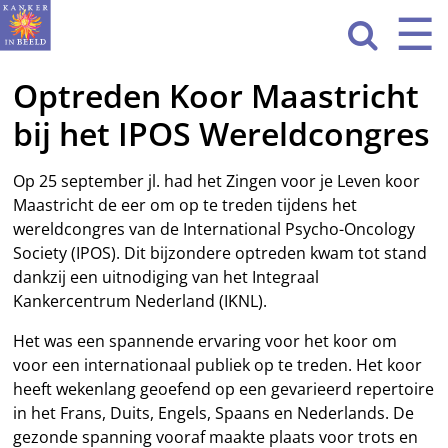
Sla
☰
Men
navigatie

over
Optreden Koor Maastricht
HOME
bij het IPOS Wereldcongres
WAT WE DOEN
ACTIVITEITEN
Op 25 september jl. had het Zingen voor je Leven koor
Maastricht de eer om op te treden tijdens het
OVER ONS
wereldcongres van de International Psycho-Oncology
Society (IPOS). Dit bijzondere optreden kwam tot stand
CONTACT
dankzij een uitnodiging van het Integraal
Kankercentrum Nederland (IKNL).
NIEUWS
Het was een spannende ervaring voor het koor om
voor een internationaal publiek op te treden. Het koor
heeft wekenlang geoefend op een gevarieerd repertoire
in het Frans, Duits, Engels, Spaans en Nederlands. De
gezonde spanning vooraf maakte plaats voor trots en