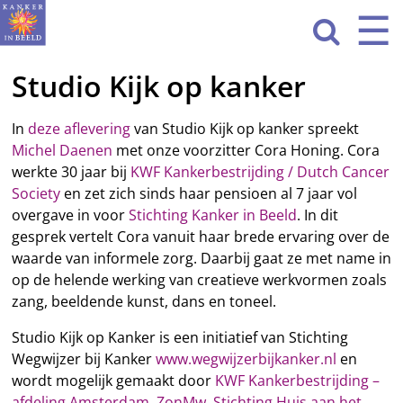
Sla
☰
Men
navigatie

over
Studio Kijk op kanker
HOME
WAT WE DOEN
In
deze aflevering
van Studio Kijk op kanker spreekt
Michel Daenen
met onze voorzitter Cora Honing. Cora
ACTIVITEITEN
werkte 30 jaar bij
KWF Kankerbestrijding / Dutch Cancer
Society
en zet zich sinds haar pensioen al 7 jaar vol
OVER ONS
overgave in voor
Stichting Kanker in Beeld
. In dit
gesprek vertelt Cora vanuit haar brede ervaring over de
CONTACT
waarde van informele zorg. Daarbij gaat ze met name in
op de helende werking van creatieve werkvormen zoals
NIEUWS
zang, beeldende kunst, dans en toneel.
Studio Kijk op Kanker is een initiatief van Stichting
Wegwijzer bij Kanker
www.wegwijzerbijkanker.nl
en
wordt mogelijk gemaakt door
KWF Kankerbestrijding –
afdeling Amsterdam
,
ZonMw
,
Stichting Huis aan het