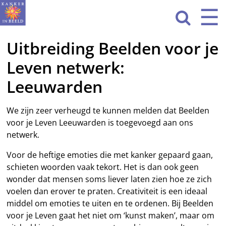
Sla
☰
Men
navigatie

over
Uitbreiding Beelden voor je
HOME
Leven netwerk:
WAT WE DOEN
Leeuwarden
ACTIVITEITEN
We zijn zeer verheugd te kunnen melden dat Beelden
OVER ONS
voor je Leven Leeuwarden is toegevoegd aan ons
netwerk.
CONTACT
Voor de heftige emoties die met kanker gepaard gaan,
NIEUWS
schieten woorden vaak tekort. Het is dan ook geen
wonder dat mensen soms liever laten zien hoe ze zich
voelen dan erover te praten. Creativiteit is een ideaal
middel om emoties te uiten en te ordenen. Bij Beelden
voor je Leven gaat het niet om ‘kunst maken’, maar om