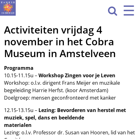
Sla
☰
Men
navigatie

over
Activiteiten vrijdag 4
HOME
november in het Cobra
WAT WE DOEN
Museum in Amstelveen
ACTIVITEITEN
Programma
OVER ONS
10.15-11.15u –
Workshop Zingen voor je Leven
Workshop: o.l.v. dirigent Frans Meijer en muzikale
CONTACT
begeleiding Harrie Herfst. (koor Amsterdam)
Doelgroep: mensen geconfronteerd met kanker
NIEUWS
12.15-13.15u –
Lezing: Bevorderen van herstel met
muziek, spel, dans en beeldende
materialen
Lezing: o.l.v. Professor dr. Susan van Hooren, lid van het