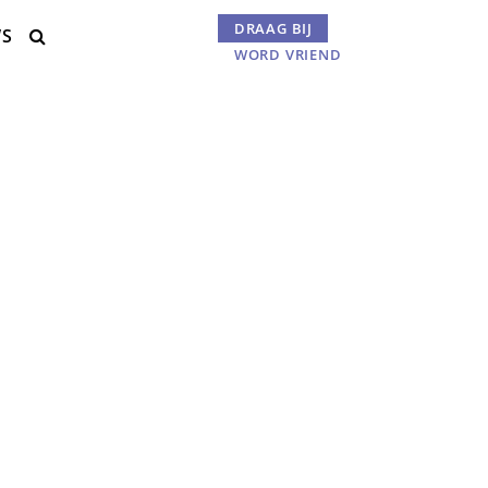
DRAAG BIJ
WS
Menu

WORD VRIEND