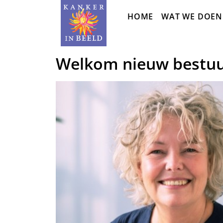
Sla
HOME
WAT WE DOEN
navigatie
over
Welkom nieuw bestuur