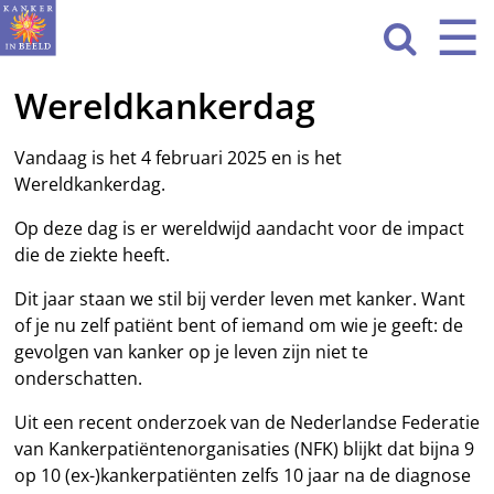
Sla
☰
Men
navigatie

over
Wereldkankerdag
HOME
WAT WE DOEN
Vandaag is het 4 februari 2025 en is het
Wereldkankerdag.
ACTIVITEITEN
Op deze dag is er wereldwijd aandacht voor de impact
OVER ONS
die de ziekte heeft.
Dit jaar staan we stil bij verder leven met kanker. Want
CONTACT
of je nu zelf patiënt bent of iemand om wie je geeft: de
gevolgen van kanker op je leven zijn niet te
NIEUWS
onderschatten.
Uit een recent onderzoek van de Nederlandse Federatie
van Kankerpatiëntenorganisaties (NFK) blijkt dat bijna 9
op 10 (ex-)kankerpatiënten zelfs 10 jaar na de diagnose