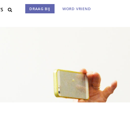
DRAAG BIJ
WORD VRIEND
WS
Menu
