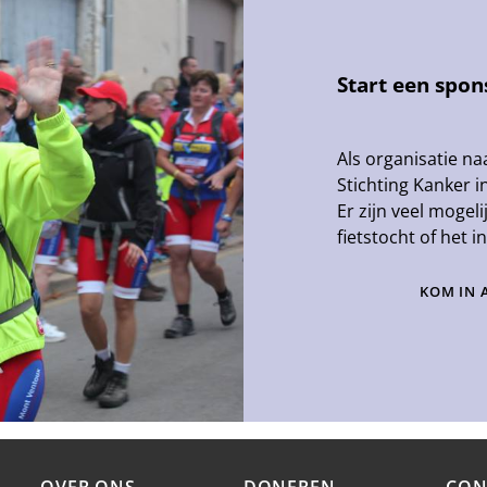
Start een spon
Als organisatie na
Stichting Kanker in
Er zijn veel moge
fietstocht of het 
KOM IN 
OVER ONS
DONEREN
CON